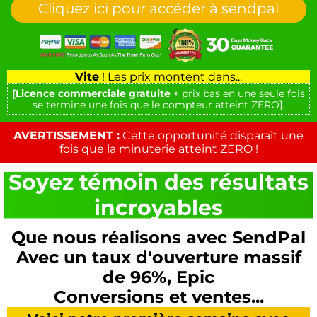
Cliquez ici pour accéder à sendpal
Vite
! Les prix montent dans...
[Licence commerciale gratuite
+ prix bas en une seule fois
se termine une fois que le compteur atteint ZERO].
AVERTISSEMENT :
Cette opportunité disparaît une
fois que la minuterie atteint ZERO !
Soyez témoin des résultats
incroyables
Que nous réalisons avec SendPal
Avec un taux d'ouverture massif
de 96%, Epic
Conversions et ventes...