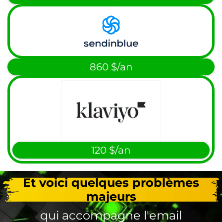
860 $/an
120 $/an
Et voici quelques problèmes
majeurs
qui accompagne l'email