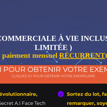
 COMMERCIALE
À VIE INCLU
LIMITÉE )
u paiement mensuel
RÉCURRENT
CI POUR OBTENIR VOTRE EXE
CLIQUEZ ICI POUR OBTENIR VOTRE EXEMPLAIRE
évolutionnaire,
Sortez du lot, f
Secret A.I Face Tech
remarquer, soy