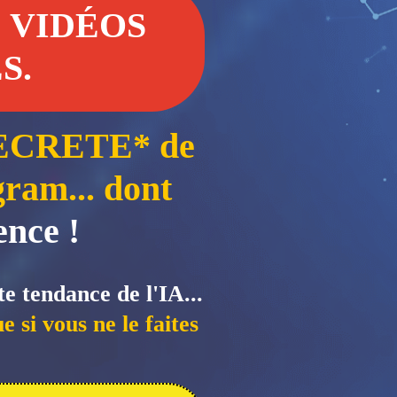
E VIDÉOS
S.
ECRETE* de
ram... dont
ence !
te tendance de l'IA...
vous ne le faites