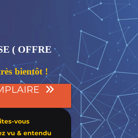
SE ( OFFRE
très bientôt !
MPLAIRE
aites-vous
ez vu & entendu