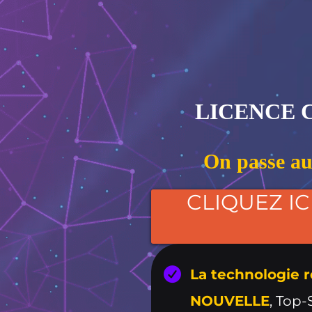
LICENCE
On passe a
CLIQUEZ I
La technologie r
NOUVELLE
, Top-