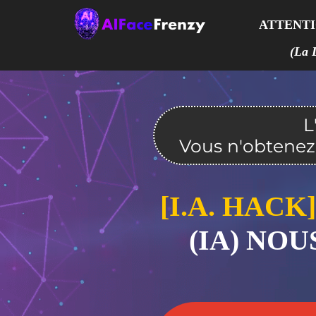
ATTENTION
(La 
L
Vous n'obtenez 
[I.A. HACK]
(IA) NOU