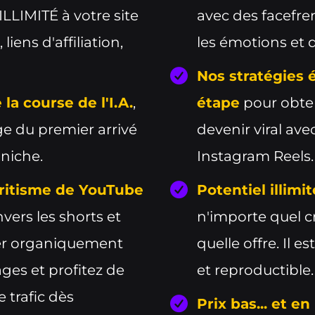
ILLIMITÉ à votre site
avec des facefre
 liens d'affiliation,
les émotions et q
Nos stratégies 
la course de l'I.A.
,
étape
pour obten
e du premier arrivé
devenir viral av
niche.
Instagram Reels.
oritisme de YouTube
Potentiel illimi
vers les shorts et
n'importe quel c
ser organiquement
quelle offre. Il e
ages et profitez de
et reproductible.
 trafic dès
Prix bas... et e