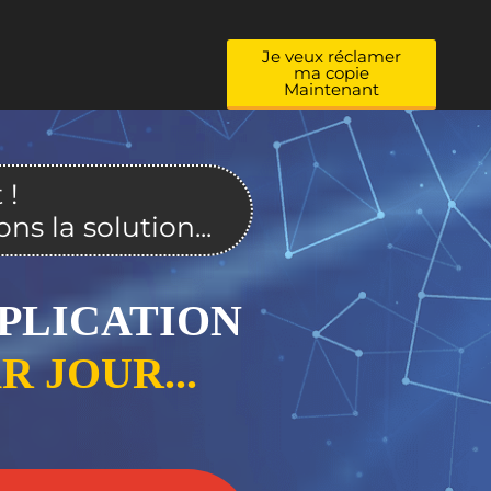
Je veux réclamer
ma copie
Maintenant
 !
s la solution...
PLICATION
R JOUR...