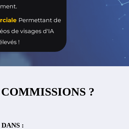
ement.
rciale
Permettant de
éos de visages d'IA
élevés !
 COMMISSIONS ?
DANS :