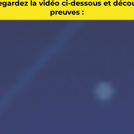
gardez la vidéo ci-dessous et déco
preuves :