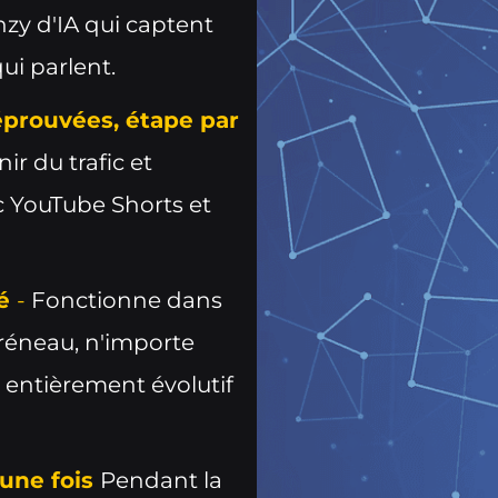
nzy d'IA qui captent
ui parlent.
éprouvées, étape par
ir du trafic et
ec YouTube Shorts et
té
-
Fonctionne dans
réneau, n'importe
st entièrement évolutif
n une fois
Pendant la