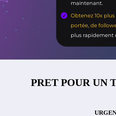
maintenant.
Obtenez 10x plus 
portée, de follow
plus rapidement 
PRET POUR UN 
URGEN